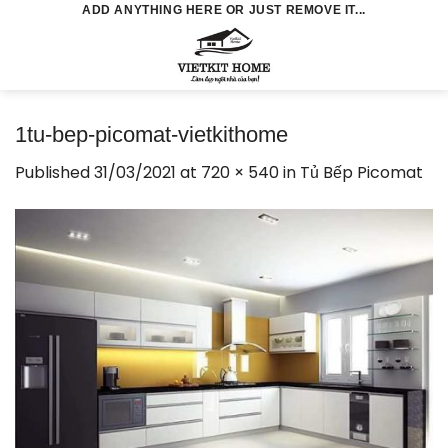
Skip
ADD ANYTHING HERE OR JUST REMOVE IT...
to
0
content
1tu-bep-picomat-vietkithome
Published
31/03/2021
at
720 × 540
in
Tủ Bếp Picomat