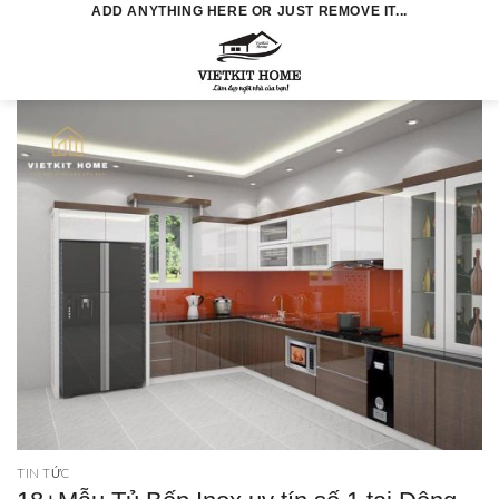
Skip
ADD ANYTHING HERE OR JUST REMOVE IT...
to
0
content
TIN TỨC