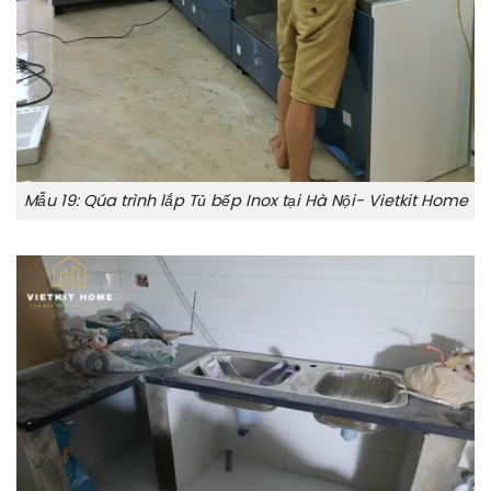
Mẫu 19: Qúa trình lắp Tủ bếp Inox tại Hà Nội- Vietkit Home