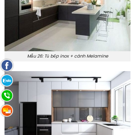
Mẫu 26: Tủ bếp inox + cánh Melamine
Fanpage
Facebook
Zalo:
0865.283.168
Hotline:
0865.283.168
Hotline:
0865.283.168