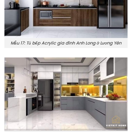
Mẫu 17: Tủ bếp Acrylic gia đình Anh Long ở Lương Yên