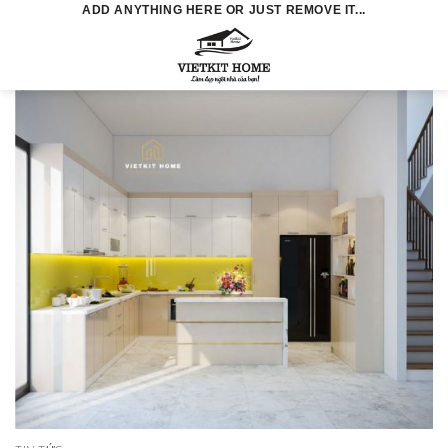
Skip
ADD ANYTHING HERE OR JUST REMOVE IT...
to
0
content