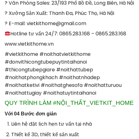
? Văn Phòng Sales: 23/193 Phố Bồ Đề, Long Biên, Hà Nội
? Xưởng Sản Xuất: Thanh Đa, Phúc Thọ, Hà Nội
? E-mail: vietkithome@gmail.com
Hotline tư vấn 24/7: 0865.283.168 – 0865.283.168
www.vietkithome.vn
#vietkithome #noithatvietkithome
#donvithicongtubepuytintaihanoi
#thicongtubepgiare #noithattubep
#noithatphongkhach #noithatnhadep
#noithatketivi #noithatghesofa #noithatturuou
#noithattugiay #noithatuytintaihanoi
QUY TRÌNH LÀM #NỘI_THẤT_VIETKIT_HOME
Với 04 Bước đơn giản
Liên hệ đặt lịch hẹn tư vấn tại nhà
Thiết kế 3D, thiết kế sản xuất