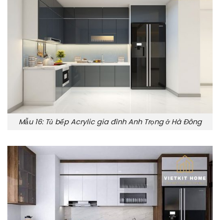
Mẫu 16: Tủ bếp Acrylic gia đình Anh Trọng ở Hà Đông