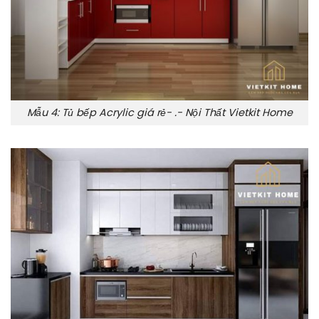
Mẫu 4: Tủ bếp Acrylic giá rẻ- .- Nội Thất Vietkit Home