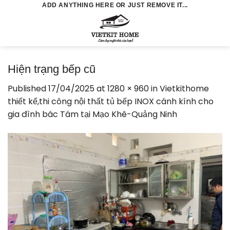
Skip
ADD ANYTHING HERE OR JUST REMOVE IT...
to
0
content
Hiện trạng bếp cũ
Published
17/04/2025
at
1280 × 960
in
Vietkithome
thiết kế,thi công nội thất tủ bếp INOX cánh kính cho
gia đình bác Tám tại Mạo Khê-Quảng Ninh