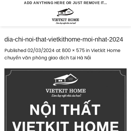
Skip
ADD ANYTHING HERE OR JUST REMOVE IT...
to
0
content
dia-chi-noi-that-vietkithome-moi-nhat-2024
Published
02/03/2024
at
800 × 575
in
Vietkit Home
chuyển văn phòng giao dịch tại Hà Nội