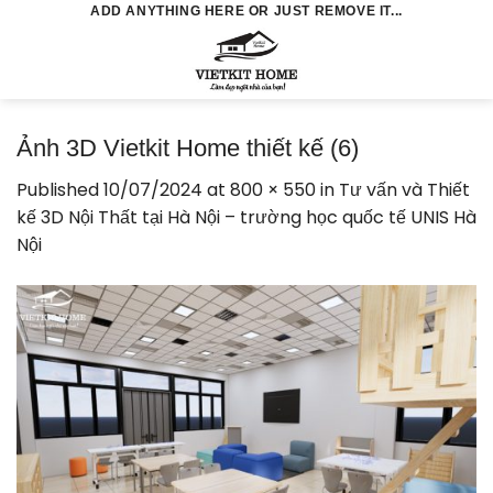
Skip
ADD ANYTHING HERE OR JUST REMOVE IT...
to
0
content
Ảnh 3D Vietkit Home thiết kế (6)
Published
10/07/2024
at
800 × 550
in
Tư vấn và Thiết
kế 3D Nội Thất tại Hà Nội – trường học quốc tế UNIS Hà
Nội