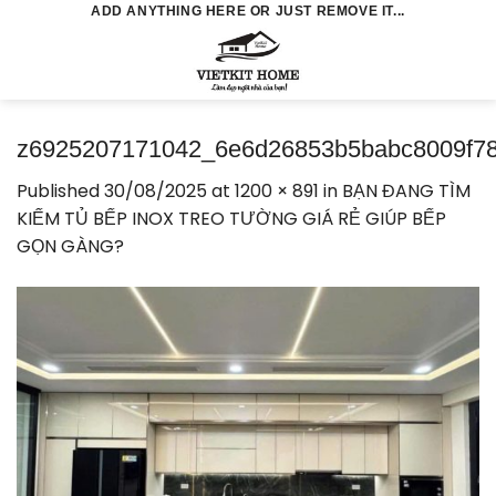
Skip
ADD ANYTHING HERE OR JUST REMOVE IT...
to
0
content
z6925207171042_6e6d26853b5babc8009f7
Published
30/08/2025
at
1200 × 891
in
BẠN ĐANG TÌM
KIẾM TỦ BẾP INOX TREO TƯỜNG GIÁ RẺ GIÚP BẾP
GỌN GÀNG?