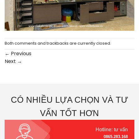
Both comments and trackbacks are currently closed.
←
Previous
Next
→
CÓ NHIỀU LỰA CHỌN VÀ TƯ
VẤN TỐT HƠN
Hotline: tư vấn
0865.283.168