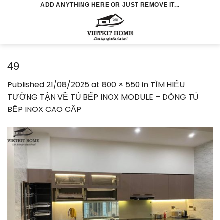
Skip
ADD ANYTHING HERE OR JUST REMOVE IT...
to
0
content
49
Published
21/08/2025
at
800 × 550
in
TÌM HIỂU
TƯỜNG TẬN VỀ TỦ BẾP INOX MODULE – DÒNG TỦ
BẾP INOX CAO CẤP