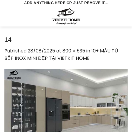
Skip
ADD ANYTHING HERE OR JUST REMOVE IT...
to
0
content
14
Published
28/08/2025
at
800 × 535
in
10+ MẪU TỦ
BẾP INOX MINI ĐẸP TẠI VIETKIT HOME