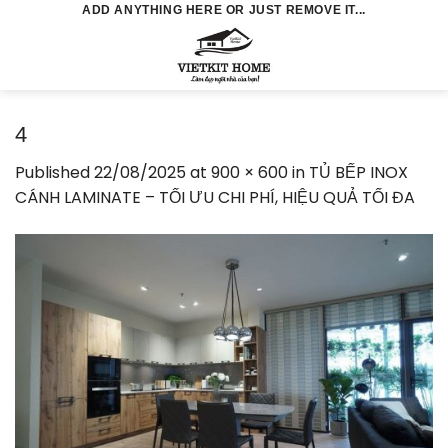
Skip
ADD ANYTHING HERE OR JUST REMOVE IT...
to
0
content
4
Published
22/08/2025
at
900 × 600
in
TỦ BẾP INOX
CÁNH LAMINATE – TỐI ƯU CHI PHÍ, HIỆU QUẢ TỐI ĐA