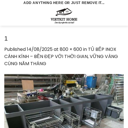
Skip
ADD ANYTHING HERE OR JUST REMOVE IT...
to
0
content
1
Published
14/08/2025
at
800 × 600
in
TỦ BẾP INOX
CÁNH KÍNH – BỀN ĐẸP VỚI THỜI GIAN, VỮNG VÀNG
CÙNG NĂM THÁNG