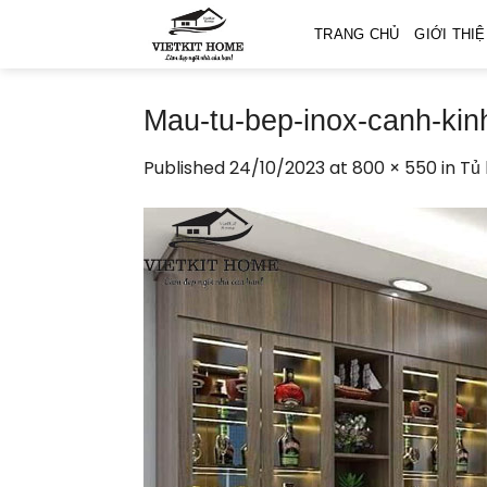
Skip
TRANG CHỦ
GIỚI THI
to
content
Mau-tu-bep-inox-canh-kin
Published
24/10/2023
at
800 × 550
in
Tủ 