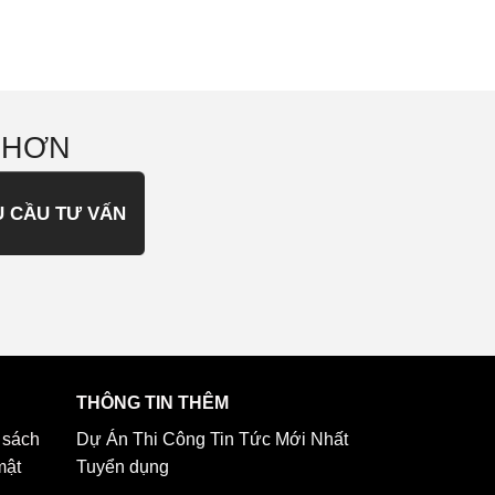
 HƠN
U CẦU TƯ VẤN
THÔNG TIN THÊM
 sách
Dự Án Thi Công
Tin Tức Mới Nhất
mật
Tuyển dụng