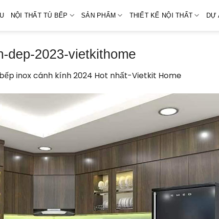
ỆU
NỘI THẤT TỦ BẾP
SẢN PHẨM
THIẾT KẾ NỘI THẤT
DỰ 
h-dep-2023-vietkithome
bếp inox cánh kính 2024 Hot nhất-Vietkit Home