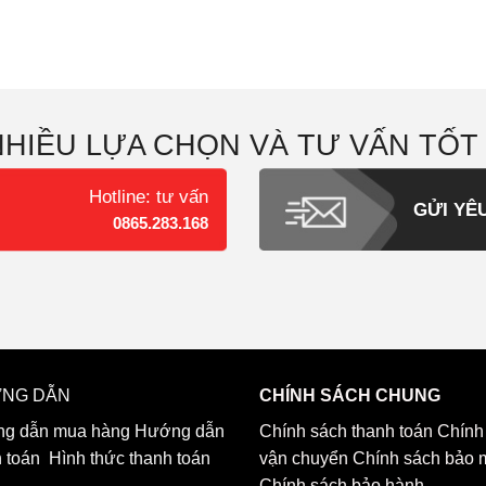
NHIỀU LỰA CHỌN VÀ TƯ VẤN TỐT
Hotline: tư vấn
GỬI YÊ
0865.283.168
NG DẪN
CHÍNH SÁCH CHUNG
g dẫn mua hàng
Hướng dẫn
Chính sách thanh toán
Chính
h toán
Hình thức thanh toán
vận chuyển
Chính sách bảo 
Chính sách bảo hành