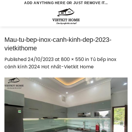
Skip
ADD ANYTHING HERE OR JUST REMOVE IT...
to
0
content
Mau-tu-bep-inox-canh-kinh-dep-2023-
vietkithome
Published
24/10/2023
at
800 × 550
in
Tủ bếp inox
cánh kính 2024 Hot nhất-Vietkit Home