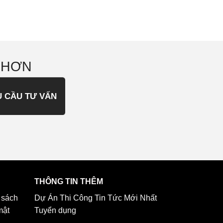
 HƠN
U CẦU TƯ VẤN
THÔNG TIN THÊM
 sách
Dự Án Thi Công
Tin Tức Mới Nhất
mật
Tuyển dụng