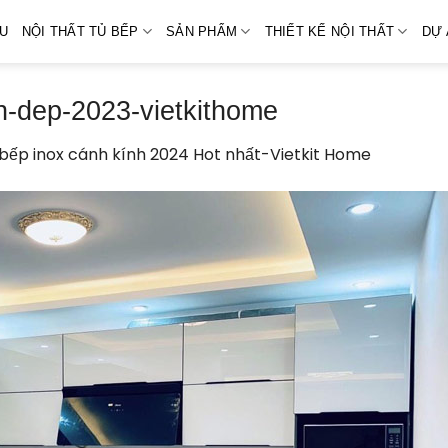
ỆU
NỘI THẤT TỦ BẾP
SẢN PHẨM
THIẾT KẾ NỘI THẤT
DỰ 
h-dep-2023-vietkithome
bếp inox cánh kính 2024 Hot nhất-Vietkit Home