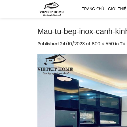
Skip
TRANG CHỦ
GIỚI THI
to
content
Mau-tu-bep-inox-canh-kin
Published
24/10/2023
at
800 × 550
in
Tủ 