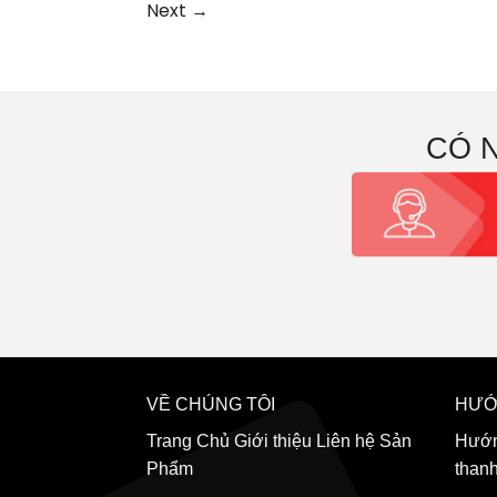
Next
→
CÓ 
VỀ CHÚNG TÔI
HƯỚ
Trang Chủ
Giới thiệu
Liên hệ
Sản
Hướn
Phẩm
than