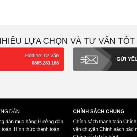
NHIỀU LỰA CHỌN VÀ TƯ VẤN TỐT
Hotline: tư vấn
GỬI YÊ
0865.283.168
NG DẪN
CHÍNH SÁCH CHUNG
g dẫn mua hàng
Hướng dẫn
Chính sách thanh toán
Chính
h toán
Hình thức thanh toán
vận chuyển
Chính sách bảo 
Chính sách bảo hành