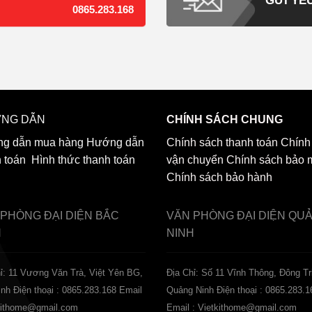
0865.283.168
NG DẪN
CHÍNH SÁCH CHUNG
g dẫn mua hàng
Hướng dẫn
Chính sách thanh toán
Chính
h toán
Hình thức thanh toán
vận chuyển
Chính sách bảo 
Chính sách bảo hành
 PHÒNG ĐẠI DIỆN
BẮC
VĂN PHÒNG ĐẠI DIỆN
QU
H
NINH
ỉ: 11 Vương Văn Trà, Việt Yên BG,
Địa Chỉ: Số 11 Vĩnh Thông, Đông Tr
inh
Điện thoại : 0865.283.168
Email
Quảng Ninh
Điện thoại : 0865.283.1
tkithome@gmail.com
Email : Vietkithome@gmail.com