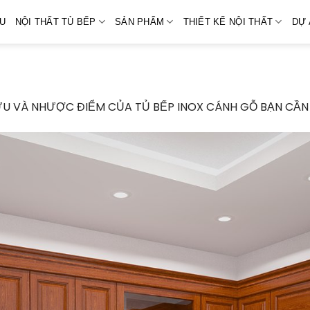
ỆU
NỘI THẤT TỦ BẾP
SẢN PHẨM
THIẾT KẾ NỘI THẤT
DỰ 
U VÀ NHƯỢC ĐIỂM CỦA TỦ BẾP INOX CÁNH GỖ BẠN CẦN 