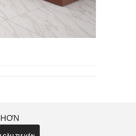
 HƠN
U CẦU TƯ VẤN