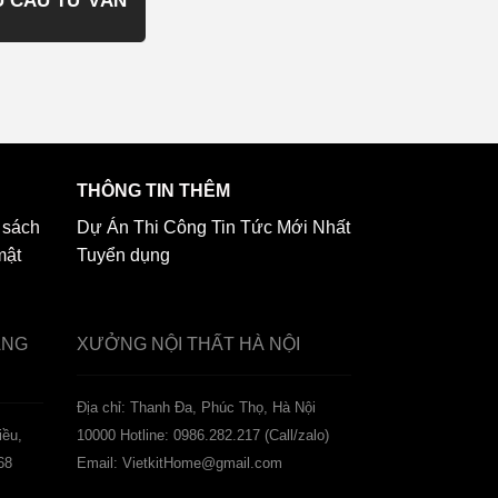
THÔNG TIN THÊM
 sách
Dự Án Thi Công
Tin Tức Mới Nhất
mật
Tuyển dụng
ẢNG
XƯỞNG NỘI THẤT
HÀ NỘI
️Địa chỉ: Thanh Đa, Phúc Thọ, Hà Nội
iều,
10000
Hotline: 0986.282.217 (Call/zalo)
68
Email: VietkitHome@gmail.com