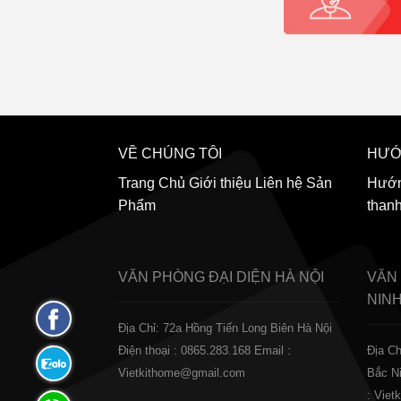
VỀ CHÚNG TÔI
HƯỚ
Trang Chủ
Giới thiệu
Liên hệ
Sản
Hướn
Phẩm
than
VĂN PHÒNG ĐẠI DIỆN
HÀ NỘI
VĂN
NIN
Fanpage
Địa Chỉ: 72a Hồng Tiến Long Biên Hà Nội
Facebook
Điện thoại : 0865.283.168
Email :
Địa Ch
Zalo:
Vietkithome@gmail.com
Bắc N
0865.283.168
: Vie