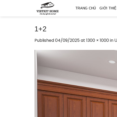
Skip
TRANG CHỦ
GIỚI THI
to
content
1+2
Published
04/09/2025
at
1300 × 1000
in
Ư