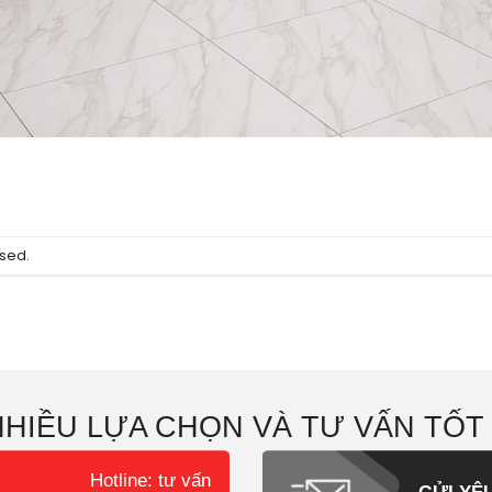
sed.
NHIỀU LỰA CHỌN VÀ TƯ VẤN TỐT
Hotline: tư vấn
GỬI YÊ