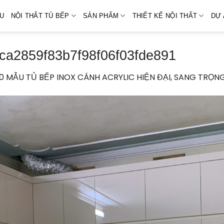
ỆU
NỘI THẤT TỦ BẾP
SẢN PHẨM
THIẾT KẾ NỘI THẤT
DỰ 
a2859f83b7f98f06f03fde891
10 MẪU TỦ BẾP INOX CÁNH ACRYLIC HIỆN ĐẠI, SANG TRỌN