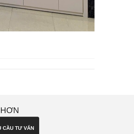
 HƠN
U CẦU TƯ VẤN