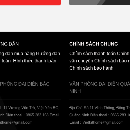
NG DẪN
CHÍNH SÁCH CHUNG
g dẫn mua hàng
Hướng dẫn
Chính sách thanh toán
Chính
h toán
Hình thức thanh toán
vận chuyển
Chính sách bảo 
Chính sách bảo hành
 PHÒNG ĐẠI DIỆN
BẮC
VĂN PHÒNG ĐẠI DIỆN
QU
H
NINH
ỉ: 11 Vương Văn Trà, Việt Yên BG,
Địa Chỉ: Số 11 Vĩnh Thông, Đông Tr
inh
Điện thoại : 0865.283.168
Email
Quảng Ninh
Điện thoại : 0865.283.1
tkithome@gmail.com
Email : Vietkithome@gmail.com