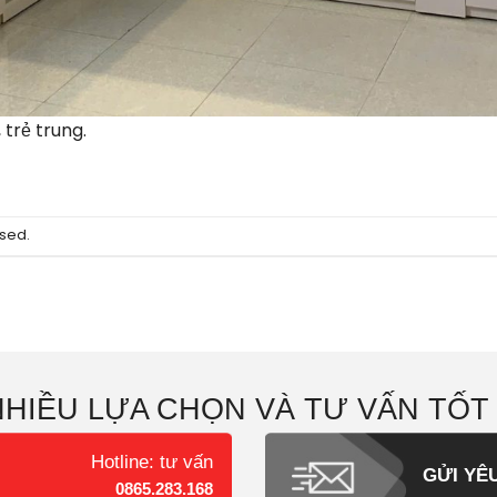
 trẻ trung.
sed.
NHIỀU LỰA CHỌN VÀ TƯ VẤN TỐT
Hotline: tư vấn
GỬI YÊ
0865.283.168