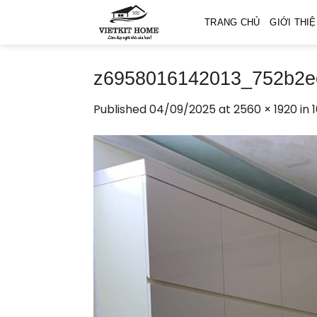
Skip
TRANG CHỦ
GIỚI THI
to
content
z6958016142013_752b2ec
Published
04/09/2025
at
2560 × 1920
in