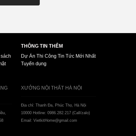
THÔNG TIN THÊM
 sách
Dự Án Thi Công
Tin Tức Mới Nhất
mật
Tuyển dụng
ẢNG
XƯỞNG NỘI THẤT
HÀ NỘI
️Địa chỉ: Thanh Đa, Phúc Thọ, Hà Nội
iều,
10000
Hotline: 0986.282.217 (Call/zalo)
68
Email: VietkitHome@gmail.com