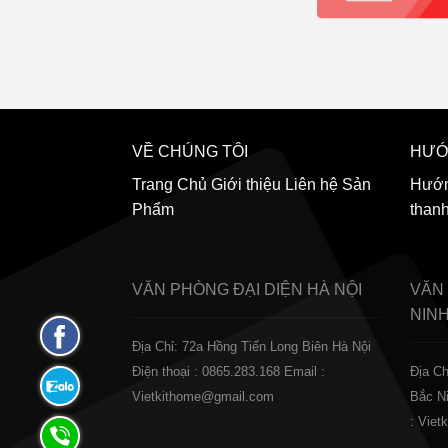
VỀ CHÚNG TÔI
HƯỚ
Trang Chủ
Giới thiệu
Liên hệ
Sản
Hướn
Phẩm
than
VĂN PHÒNG ĐẠI DIỆN
HÀ NỘI
VĂN
NIN
Fanpage
Địa Chỉ: 72a Hồng Tiến Long Biên Hà Nội
Facebook
Điện thoại : 0865.283.168
Email :
Địa Ch
Zalo:
Vietkithome@gmail.com
Bắc N
0865.283.168
: Vie
Hotline: