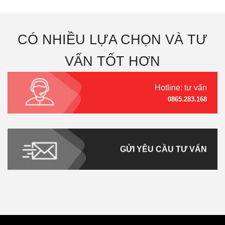
CÓ NHIỀU LỰA CHỌN VÀ TƯ
VẤN TỐT HƠN
Hotline: tư vấn
0865.283.168
GỬI YÊU CẦU TƯ VẤN