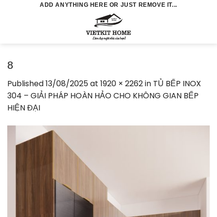
Skip
ADD ANYTHING HERE OR JUST REMOVE IT...
to
0
content
8
Published
13/08/2025
at
1920 × 2262
in
TỦ BẾP INOX
304 – GIẢI PHÁP HOÀN HẢO CHO KHÔNG GIAN BẾP
HIỆN ĐẠI