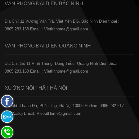
VĂN PHÒNG ĐẠI DIỆN
BẮC NINH
Địa Chỉ: 11 Vương Văn Trà, Việt Yên BG, Bắc Ninh
Điện thoại :
0865.283.168
Email : Vietkithome@gmail.com
VĂN PHÒNG ĐẠI DIỆN
QUẢNG NINH
Địa Chỉ: Số 11 Vĩnh Thông, Đông Triều, Quảng Ninh
Điện thoại :
0865.283.168
Email : Vietkithome@gmail.com
XƯỞNG NỘI THẤT
HÀ NỘI
Fanpage
️Địa chỉ: Thanh Đa, Phúc Thọ, Hà Nội 10000
Hotline: 0986.282.217
Facebook
(Call/zalo)
Email: VietkitHome@gmail.com
Zalo:
0865.283.168
Hotline: