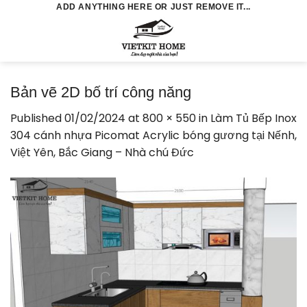
Skip
ADD ANYTHING HERE OR JUST REMOVE IT...
to
0
content
Bản vẽ 2D bố trí công năng
Published
01/02/2024
at
800 × 550
in
Làm Tủ Bếp Inox
304 cánh nhựa Picomat Acrylic bóng gương tại Nếnh,
Việt Yên, Bắc Giang – Nhà chú Đức