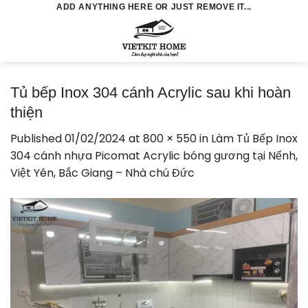
Skip
ADD ANYTHING HERE OR JUST REMOVE IT...
to
0
content
Tủ bếp Inox 304 cánh Acrylic sau khi hoàn
thiện
Published
01/02/2024
at
800 × 550
in
Làm Tủ Bếp Inox
304 cánh nhựa Picomat Acrylic bóng gương tại Nếnh,
Việt Yên, Bắc Giang – Nhà chú Đức