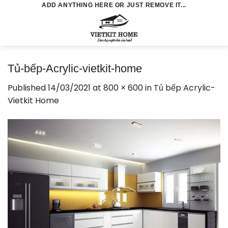
Skip
ADD ANYTHING HERE OR JUST REMOVE IT...
to
0
content
Tủ-bếp-Acrylic-vietkit-home
Published
14/03/2021
at
800 × 600
in
Tủ bếp Acrylic-
Vietkit Home