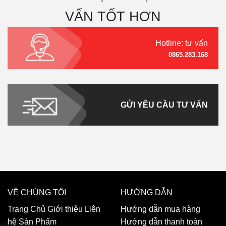
VẤN TỐT HƠN
Hotline: tư vấn
0865.283.168
GỬI YÊU CẦU TƯ VẤN
VỀ CHÚNG TÔI
HƯỚNG DẪN
Trang Chủ
Giới thiệu
Liên
Hướng dẫn mua hàng
hệ
Sản Phẩm
Hướng dẫn thanh toán