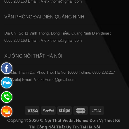
0865.283.168
Email : Vietkithome@gmail.com
VĂN PHÒNG ĐẠI DIỆN
QUẢNG NINH
Địa Chỉ: Số 11 Vĩnh Thông, Đông Triều, Quảng Ninh
Điện thoại :
0865.283.168
Email : Vietkithome@gmail.com
XƯỞNG NỘI THẤT
HÀ NỘI
Fanpage
️Địa chỉ: Thanh Đa, Phúc Thọ, Hà Nội 10000
Hotline: 0986.282.217
Facebook
(Call/zalo)
Email: VietkitHome@gmail.com
Zalo:
0865.283.168
Hotline:
0865.283.168
Hotline:
Copyright 2026 ©
Nội Thất Vietkit Home/ Đơn Vị Thiết Kế-
0865.283.168
Thi Công Nội Thất Uy Tín Tại Hà Nội