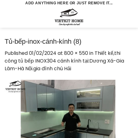
Skip
ADD ANYTHING HERE OR JUST REMOVE IT...
to
0
content
Tủ-bếp-inox-cánh-kính (8)
Published
01/02/2024
at
800 × 550
in
Thiết kế,thi
công tủ bếp INOX304 cánh kính tại:Dương Xá-Gia
Lâm-Hà Nội.gia đình chú Hải