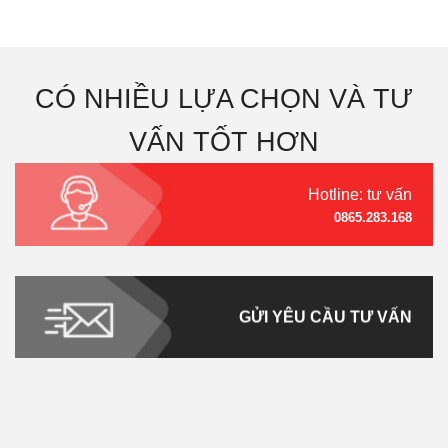
CÓ NHIỀU LỰA CHỌN VÀ TƯ
VẤN TỐT HƠN
Hotline: tư vấn
0865.283.168
GỬI YÊU CẦU TƯ VẤN