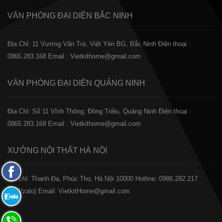
VĂN PHÒNG ĐẠI DIỆN
BẮC NINH
Địa Chỉ: 11 Vương Văn Trà, Việt Yên BG, Bắc Ninh
Điện thoại :
0865.283.168
Email : Vietkithome@gmail.com
VĂN PHÒNG ĐẠI DIỆN
QUẢNG NINH
Địa Chỉ: Số 11 Vĩnh Thông, Đông Triều, Quảng Ninh
Điện thoại :
0865.283.168
Email : Vietkithome@gmail.com
XƯỞNG NỘI THẤT
HÀ NỘI
Fanpage
️Địa chỉ: Thanh Đa, Phúc Thọ, Hà Nội 10000
Hotline: 0986.282.217
Facebook
(Call/zalo)
Email: VietkitHome@gmail.com
Zalo:
0865.283.168
Hotline: