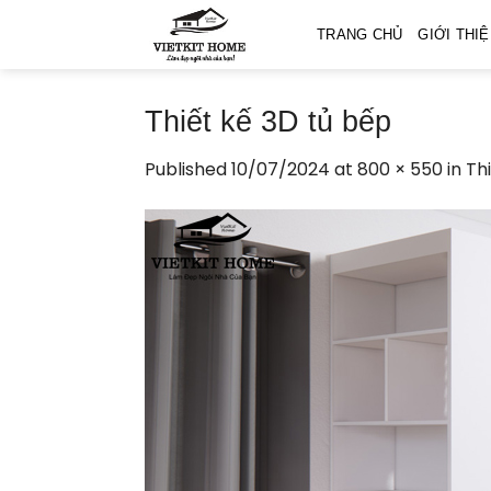
Skip
TRANG CHỦ
GIỚI THI
to
content
Thiết kế 3D tủ bếp
Published
10/07/2024
at
800 × 550
in
Thi