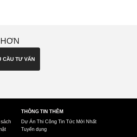
 HƠN
U CẦU TƯ VẤN
THÔNG TIN THÊM
 sách
Dự Án Thi Công
Tin Tức Mới Nhất
mật
Tuyển dụng