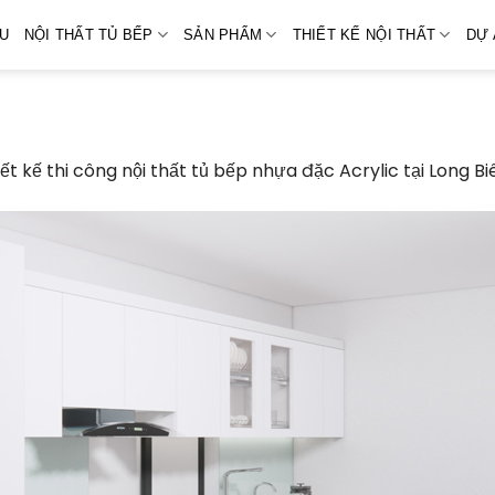
ỆU
NỘI THẤT TỦ BẾP
SẢN PHẨM
THIẾT KẾ NỘI THẤT
DỰ 
ết kế thi công nội thất tủ bếp nhựa đặc Acrylic tại Long B