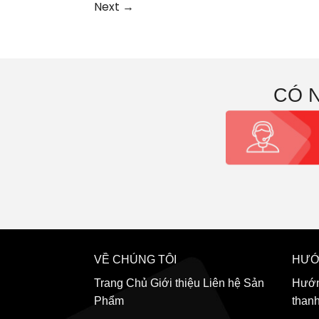
Next
→
CÓ 
VỀ CHÚNG TÔI
HƯỚ
Trang Chủ
Giới thiệu
Liên hệ
Sản
Hướn
Phẩm
than