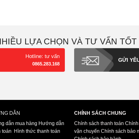
NHIỀU LỰA CHỌN VÀ TƯ VẤN TỐT
Hotline: tư vấn
GỬI YÊ
0865.283.168
NG DẪN
CHÍNH SÁCH CHUNG
g dẫn mua hàng
Hướng dẫn
Chính sách thanh toán
Chính
h toán
Hình thức thanh toán
vận chuyển
Chính sách bảo 
Chính sách bảo hành