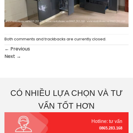
Both comments and trackbacks are currently closed.
←
Previous
Next
→
CÓ NHIỀU LỰA CHỌN VÀ TƯ
VẤN TỐT HƠN
Hotline: tư vấn
0865.283.168