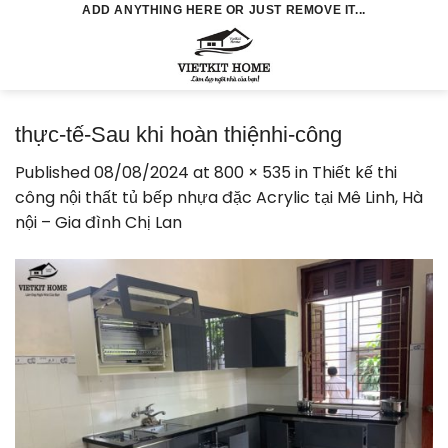
Skip
ADD ANYTHING HERE OR JUST REMOVE IT...
to
0
content
thực-tế-Sau khi hoàn thiệnhi-công
Published
08/08/2024
at
800 × 535
in
Thiết kế thi
công nội thất tủ bếp nhựa đặc Acrylic tại Mê Linh, Hà
nội – Gia đình Chị Lan