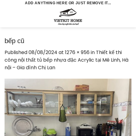
Skip
ADD ANYTHING HERE OR JUST REMOVE IT...
to
0
content
bếp cũ
Published
08/08/2024
at
1276 × 956
in
Thiết kế thi
công nội thất tủ bếp nhựa đặc Acrylic tại Mê Linh, Hà
nội – Gia đình Chị Lan