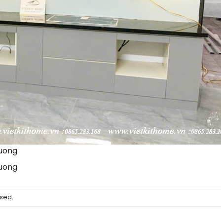
uong
uong
sed.