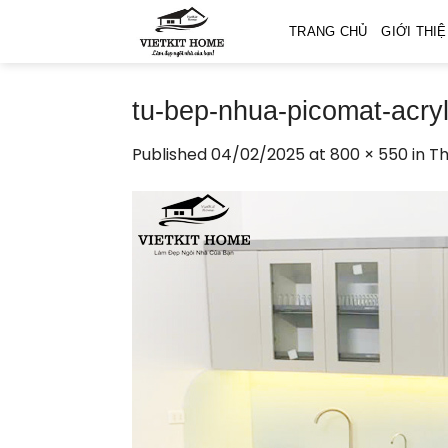
Skip
TRANG CHỦ
GIỚI THI
to
content
tu-bep-nhua-picomat-acry
Published
04/02/2025
at
800 × 550
in
Th