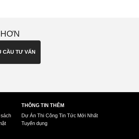
 HƠN
U CẦU TƯ VẤN
THÔNG TIN THÊM
 sách
Dự Án Thi Công
Tin Tức Mới Nhất
mật
Tuyển dụng