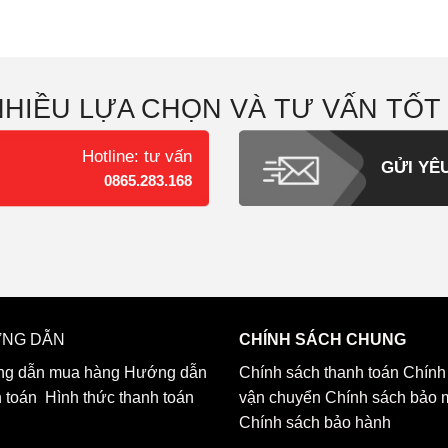
NHIỀU LỰA CHỌN VÀ TƯ VẤN TỐT
Hotline: tư vấn
GỬI YÊ
0865.283.168
NG DẪN
CHÍNH SÁCH CHUNG
g dẫn mua hàng
Hướng dẫn
Chính sách thanh toán
Chính
h toán
Hình thức thanh toán
vận chuyển
Chính sách bảo 
Chính sách bảo hành