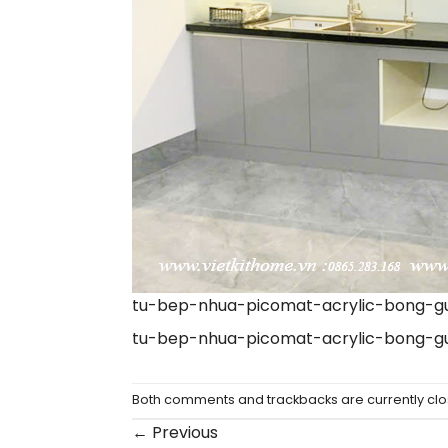
tu-bep-nhua-picomat-acrylic-bong-g
tu-bep-nhua-picomat-acrylic-bong-g
Both comments and trackbacks are currently clo
←
Previous