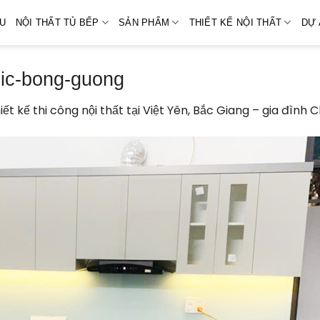
ỆU
NỘI THẤT TỦ BẾP
SẢN PHẨM
THIẾT KẾ NỘI THẤT
DỰ 
lic-bong-guong
iết kế thi công nội thất tại Việt Yên, Bắc Giang – gia đình 