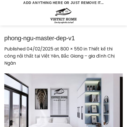
Skip
ADD ANYTHING HERE OR JUST REMOVE IT...
to
0
content
phong-ngu-master-dep-v1
Published
04/02/2025
at
800 × 550
in
Thiết kế thi
công nội thất tại Việt Yên, Bắc Giang – gia đình Chị
Ngân