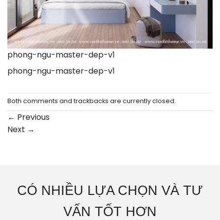
phong-ngu-master-dep-v1
phong-ngu-master-dep-v1
Both comments and trackbacks are currently closed.
←
Previous
Next
→
CÓ NHIỀU LỰA CHỌN VÀ TƯ
VẤN TỐT HƠN