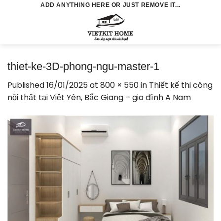
Skip
ADD ANYTHING HERE OR JUST REMOVE IT...
to
0
content
thiet-ke-3D-phong-ngu-master-1
Published
16/01/2025
at
800 × 550
in
Thiết kế thi công
nội thất tại Việt Yên, Bắc Giang – gia đình A Nam