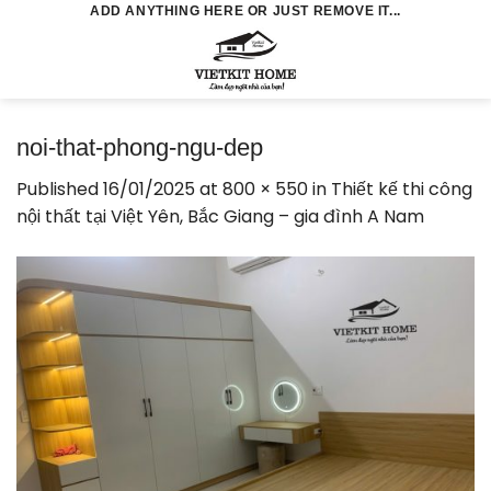
Skip
ADD ANYTHING HERE OR JUST REMOVE IT...
to
0
content
noi-that-phong-ngu-dep
Published
16/01/2025
at
800 × 550
in
Thiết kế thi công
nội thất tại Việt Yên, Bắc Giang – gia đình A Nam