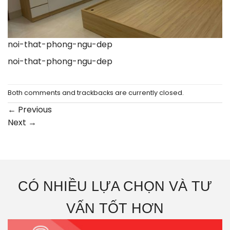
noi-that-phong-ngu-dep
noi-that-phong-ngu-dep
Both comments and trackbacks are currently closed.
←
Previous
Next
→
CÓ NHIỀU LỰA CHỌN VÀ TƯ
VẤN TỐT HƠN