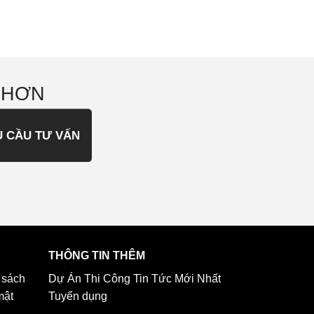
 HƠN
U CẦU TƯ VẤN
THÔNG TIN THÊM
 sách
Dự Án Thi Công
Tin Tức Mới Nhất
mật
Tuyển dụng