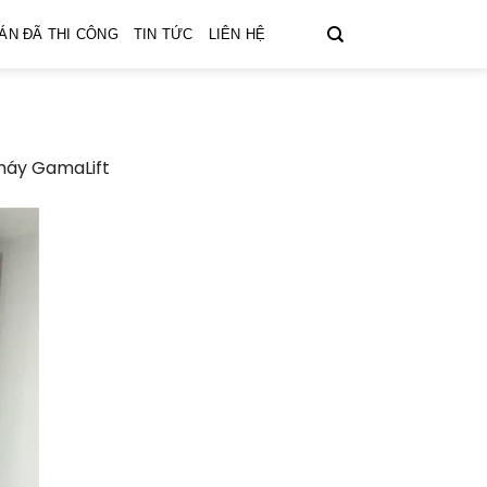
ÁN ĐÃ THI CÔNG
TIN TỨC
LIÊN HỆ
g máy GamaLift