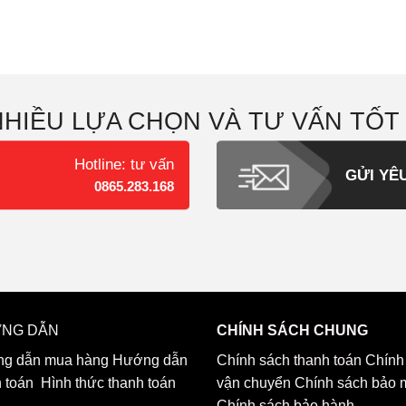
NHIỀU LỰA CHỌN VÀ TƯ VẤN TỐT
Hotline: tư vấn
GỬI YÊ
0865.283.168
NG DẪN
CHÍNH SÁCH CHUNG
g dẫn mua hàng
Hướng dẫn
Chính sách thanh toán
Chính
h toán
Hình thức thanh toán
vận chuyển
Chính sách bảo 
Chính sách bảo hành