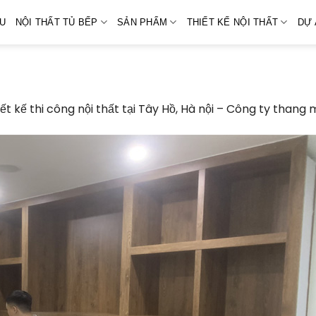
ỆU
NỘI THẤT TỦ BẾP
SẢN PHẨM
THIẾT KẾ NỘI THẤT
DỰ 
iết kế thi công nội thất tại Tây Hồ, Hà nội – Công ty than