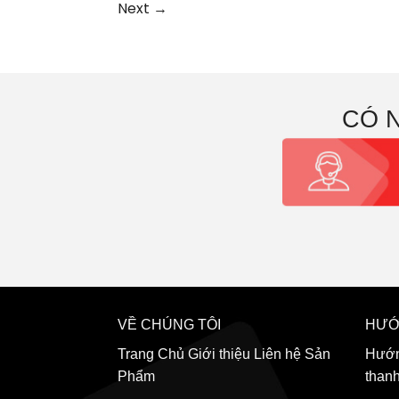
Next
→
CÓ 
VỀ CHÚNG TÔI
HƯỚ
Trang Chủ
Giới thiệu
Liên hệ
Sản
Hướn
Phẩm
than