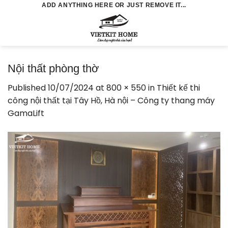
Skip
ADD ANYTHING HERE OR JUST REMOVE IT...
to
0
content
Nội thất phòng thờ
Published
10/07/2024
at
800 × 550
in
Thiết kế thi
công nội thất tại Tây Hồ, Hà nội – Công ty thang máy
GamaLift