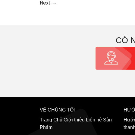
Next
→
CÓ 
VỀ CHÚNG TÔI
HƯỚ
Trang Chủ
Giới thiệu
Liên hệ
Sản
Hướn
Phẩm
than