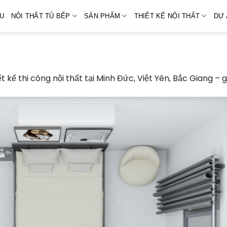
ỆU
NỘI THẤT TỦ BẾP
SẢN PHẨM
THIẾT KẾ NỘI THẤT
DỰ 
ết kế thi công nội thất tại Minh Đức, Việt Yên, Bắc Giang – 