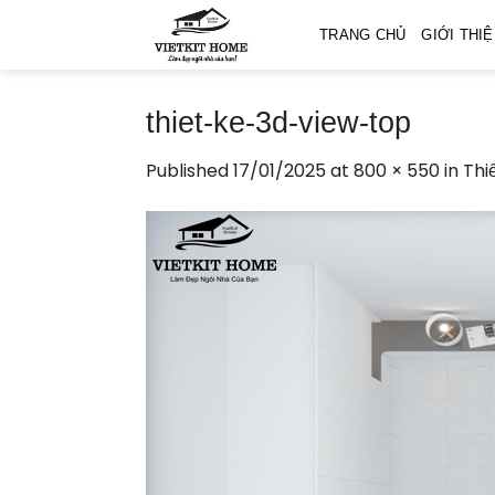
Skip
TRANG CHỦ
GIỚI THI
to
content
thiet-ke-3d-view-top
Published
17/01/2025
at
800 × 550
in
Thi