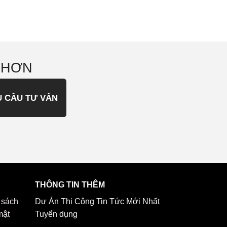
 HƠN
U CẦU TƯ VẤN
THÔNG TIN THÊM
 sách
Dự Án Thi Công
Tin Tức Mới Nhất
mật
Tuyển dụng