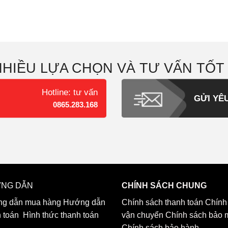
NHIỀU LỰA CHỌN VÀ TƯ VẤN TỐT
Hotline: tư vấn
GỬI YÊ
0865.283.168
NG DẪN
CHÍNH SÁCH CHUNG
g dẫn mua hàng
Hướng dẫn
Chính sách thanh toán
Chính
h toán
Hình thức thanh toán
vận chuyển
Chính sách bảo 
Chính sách bảo hành