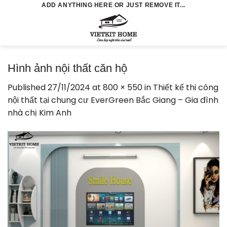
Skip
ADD ANYTHING HERE OR JUST REMOVE IT...
to
0
content
Hình ảnh nội thất căn hộ
Published
27/11/2024
at
800 × 550
in
Thiết kế thi công
nội thất tại chung cư EverGreen Bắc Giang – Gia đình
nhà chị Kim Anh