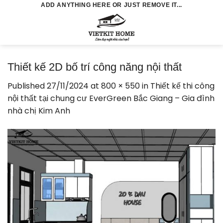
Skip
ADD ANYTHING HERE OR JUST REMOVE IT...
to
0
content
Thiết kế 2D bố trí công năng nội thất
Published
27/11/2024
at
800 × 550
in
Thiết kế thi công
nội thất tại chung cư EverGreen Bắc Giang – Gia đình
nhà chị Kim Anh