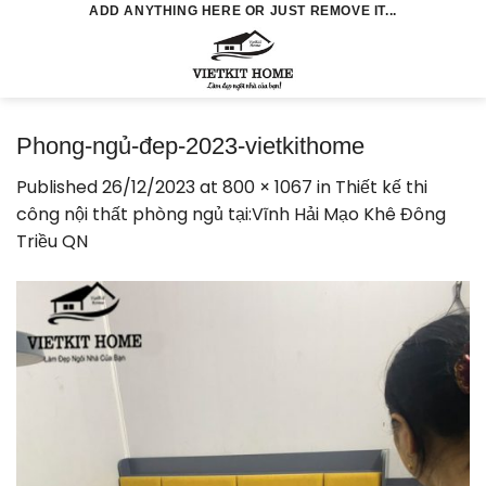
Skip
ADD ANYTHING HERE OR JUST REMOVE IT...
to
0
content
Phong-ngủ-đep-2023-vietkithome
Published
26/12/2023
at
800 × 1067
in
Thiết kế thi
công nội thất phòng ngủ tại:Vĩnh Hải Mạo Khê Đông
Triều QN