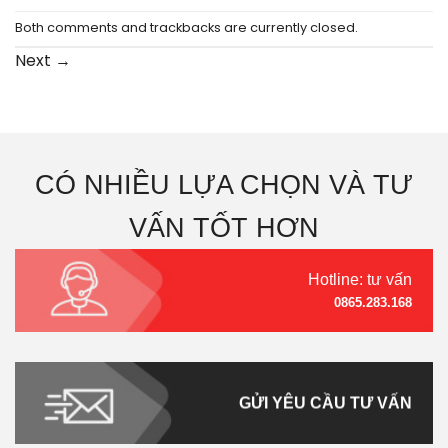
Both comments and trackbacks are currently closed.
Next
→
CÓ NHIỀU LỰA CHỌN VÀ TƯ
VẤN TỐT HƠN
Hotline: tư vấn
0865.283.168
GỬI YÊU CẦU TƯ VẤN