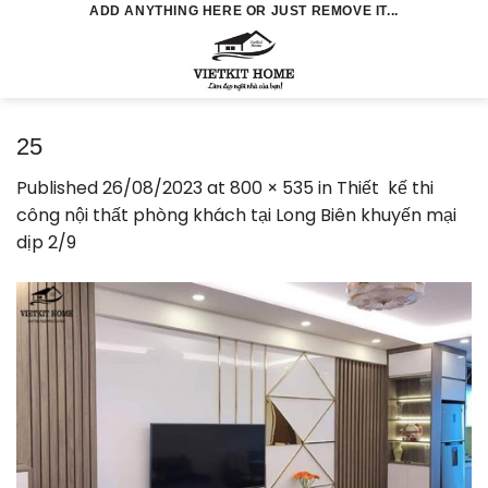
Skip
ADD ANYTHING HERE OR JUST REMOVE IT...
to
0
content
25
Published
26/08/2023
at
800 × 535
in
Thiết kế thi
công nội thất phòng khách tại Long Biên khuyến mại
dịp 2/9