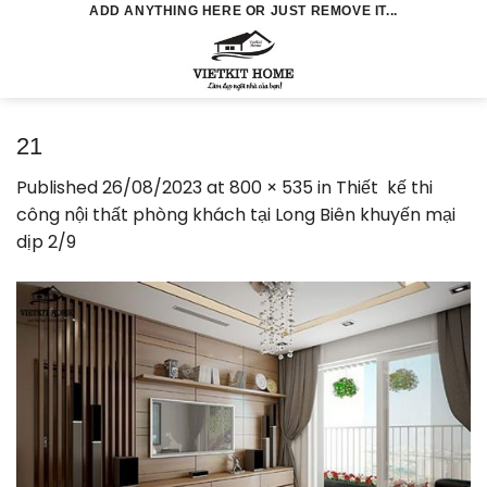
Skip
ADD ANYTHING HERE OR JUST REMOVE IT...
to
0
content
21
Published
26/08/2023
at
800 × 535
in
Thiết kế thi
công nội thất phòng khách tại Long Biên khuyến mại
dịp 2/9