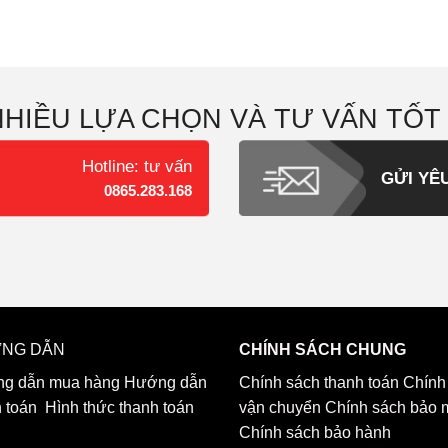
NHIỀU LỰA CHỌN VÀ TƯ VẤN TỐT
Hotline: tư vấn
GỬI YÊ
0865.283.168
NG DẪN
CHÍNH SÁCH CHUNG
g dẫn mua hàng
Hướng dẫn
Chính sách thanh toán
Chính
h toán
Hình thức thanh toán
vận chuyển
Chính sách bảo 
Chính sách bảo hành