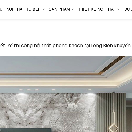
ỆU
NỘI THẤT TỦ BẾP
SẢN PHẨM
THIẾT KẾ NỘI THẤT
DỰ 
iết kế thi công nội thất phòng khách tại Long Biên khuyến 