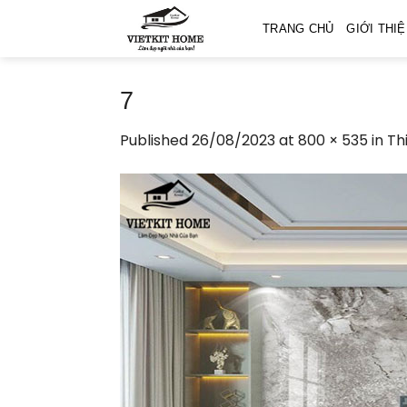
Skip
TRANG CHỦ
GIỚI THI
to
content
7
Published
26/08/2023
at
800 × 535
in
Th