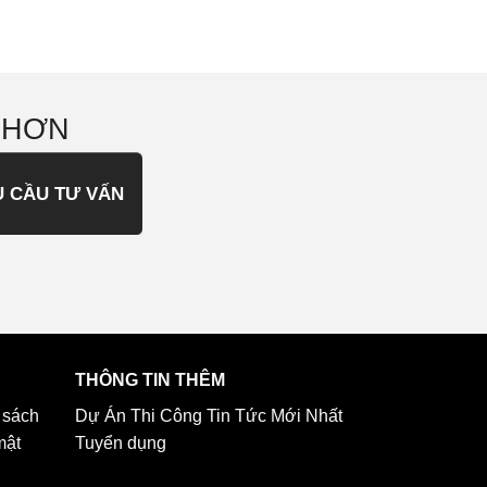
 HƠN
U CẦU TƯ VẤN
THÔNG TIN THÊM
 sách
Dự Án Thi Công
Tin Tức Mới Nhất
mật
Tuyển dụng