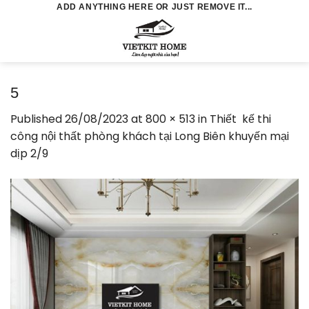
Skip
ADD ANYTHING HERE OR JUST REMOVE IT...
to
0
content
5
Published
26/08/2023
at
800 × 513
in
Thiết kế thi
công nội thất phòng khách tại Long Biên khuyến mại
dịp 2/9