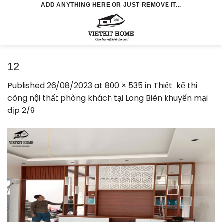
Skip
ADD ANYTHING HERE OR JUST REMOVE IT...
to
0
content
12
Published
26/08/2023
at
800 × 535
in
Thiết kế thi
công nội thất phòng khách tại Long Biên khuyến mại
dịp 2/9