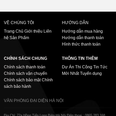
VỀ CHÚNG TÔI
HƯỚNG DẪN
Trang Chủ
Giới thiệu
Liên
Hướng dẫn mua hàng
hệ
Sản Phẩm
Hướng dẫn thanh toán
Hình thức thanh toán
CHÍNH SÁCH CHUNG
THÔNG TIN THÊM
Chính sách thanh toán
Dự Án Thi Công
Tin Tức
Chính sách vận chuyển
Mới Nhất
Tuyển dụng
Chính sách bảo mật
Chính
sách bảo hành
VĂN PHÒNG ĐẠI DIỆN
HÀ NỘI
Địa Chỉ: 72a Hồng Tiến Long Biên Hà Nội
Điện thoại : 0865.283.168