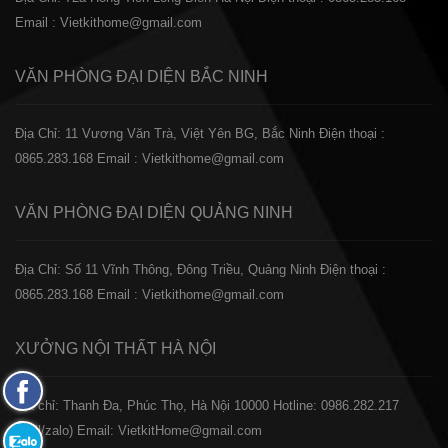
Email : Vietkithome@gmail.com
VĂN PHÒNG ĐẠI DIỆN
BẮC NINH
Địa Chỉ: 11 Vương Văn Trà, Việt Yên BG, Bắc Ninh
Điện thoại :
0865.283.168
Email : Vietkithome@gmail.com
VĂN PHÒNG ĐẠI DIỆN
QUẢNG NINH
Địa Chỉ: Số 11 Vĩnh Thông, Đông Triều, Quảng Ninh
Điện thoại :
0865.283.168
Email : Vietkithome@gmail.com
XƯỞNG NỘI THẤT
HÀ NỘI
Fanpage
️Địa chỉ: Thanh Đa, Phúc Thọ, Hà Nội 10000
Hotline: 0986.282.217
Facebook
(Call/zalo)
Email: VietkitHome@gmail.com
Zalo: