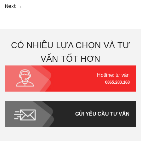
Next
→
CÓ NHIỀU LỰA CHỌN VÀ TƯ
VẤN TỐT HƠN
Hotline: tư vấn
0865.283.168
GỬI YÊU CẦU TƯ VẤN