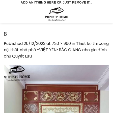
Skip
ADD ANYTHING HERE OR JUST REMOVE IT...
to
0
content
8
Published
26/12/2023
at
720 × 960
in
Thiết kế thi công
nội thất nhà phố -VIỆT YÊN-BẮC GIANG cho gia đình
chú Quyết Lưu