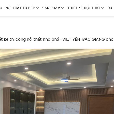
ỆU
NỘI THẤT TỦ BẾP
SẢN PHẨM
THIẾT KẾ NỘI THẤT
DỰ 
ết kế thi công nội thất nhà phố -VIỆT YÊN-BẮC GIANG cho