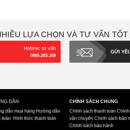
NHIỀU LỰA CHỌN VÀ TƯ VẤN TỐT
Hotline: tư vấn
GỬI YÊ
0865.283.168
NG DẪN
CHÍNH SÁCH CHUNG
g dẫn mua hàng
Hướng dẫn
Chính sách thanh toán
Chính
h toán
Hình thức thanh toán
vận chuyển
Chính sách bảo 
Chính sách bảo hành