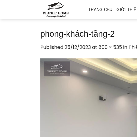
Skip
TRANG CHỦ
GIỚI THI
to
content
phong-khách-tầng-2
Published
25/12/2023
at
800 × 535
in
Thi