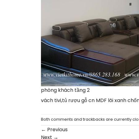
phòng khách tầng 2
vách tivi,tủ rượu gỗ cn MDF lõi xanh chố
Both comments and trackbacks are currently clo
←
Previous
Next
→