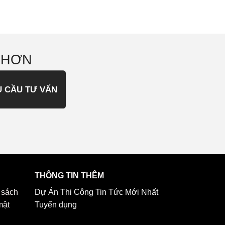
 HƠN
U CẦU TƯ VẤN
THÔNG TIN THÊM
 sách
Dự Án Thi Công
Tin Tức Mới Nhất
mật
Tuyển dụng