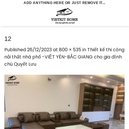
Skip
ADD ANYTHING HERE OR JUST REMOVE IT...
to
0
content
12
Published
26/12/2023
at
800 × 535
in
Thiết kế thi công
nội thất nhà phố -VIỆT YÊN-BẮC GIANG cho gia đình
chú Quyết Lưu