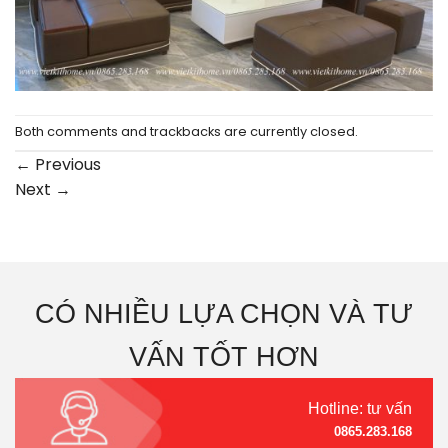
Both comments and trackbacks are currently closed.
←
Previous
Next
→
CÓ NHIỀU LỰA CHỌN VÀ TƯ
VẤN TỐT HƠN
Hotline: tư vấn
0865.283.168