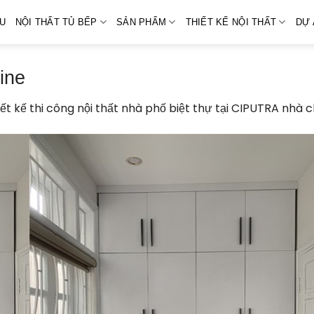
ỆU
NỘI THẤT TỦ BẾP
SẢN PHẨM
THIẾT KẾ NỘI THẤT
DỰ 
ine
iết kế thi công nội thất nhà phố biệt thự tại CIPUTRA nhà