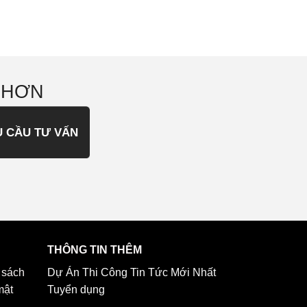
 HƠN
U CẦU TƯ VẤN
THÔNG TIN THÊM
 sách
Dự Án Thi Công
Tin Tức Mới Nhất
mật
Tuyển dụng