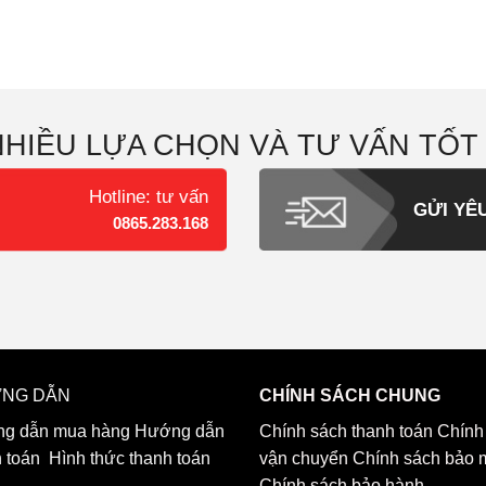
NHIỀU LỰA CHỌN VÀ TƯ VẤN TỐT
Hotline: tư vấn
GỬI YÊ
0865.283.168
NG DẪN
CHÍNH SÁCH CHUNG
g dẫn mua hàng
Hướng dẫn
Chính sách thanh toán
Chính
h toán
Hình thức thanh toán
vận chuyển
Chính sách bảo 
Chính sách bảo hành