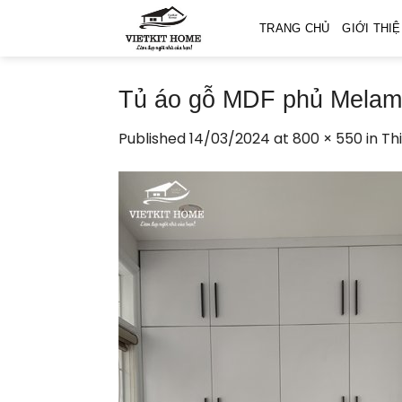
Skip
TRANG CHỦ
GIỚI THI
to
content
Tủ áo gỗ MDF phủ Melam
Published
14/03/2024
at
800 × 550
in
Th