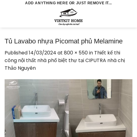
Skip
ADD ANYTHING HERE OR JUST REMOVE IT...
to
0
content
Tủ Lavabo nhựa Picomat phủ Melamine
Published
14/03/2024
at
800 × 550
in
Thiết kế thi
công nội thất nhà phố biệt thự tại CIPUTRA nhà chị
Thảo Nguyên