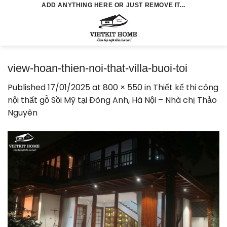
Skip
ADD ANYTHING HERE OR JUST REMOVE IT...
to
0
content
view-hoan-thien-noi-that-villa-buoi-toi
Published
17/01/2025
at
800 × 550
in
Thiết kế thi công
nội thất gỗ Sồi Mỹ tại Đông Anh, Hà Nội – Nhà chị Thảo
Nguyên