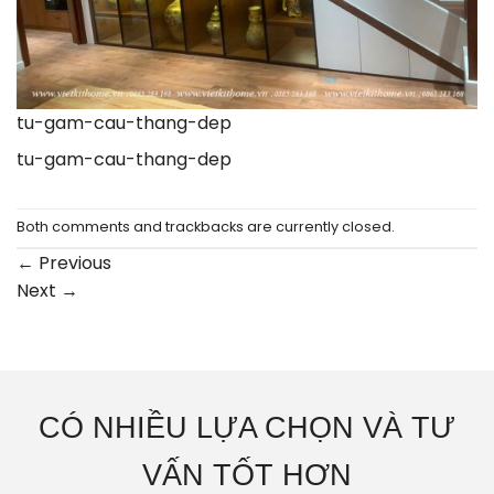
tu-gam-cau-thang-dep
tu-gam-cau-thang-dep
Both comments and trackbacks are currently closed.
←
Previous
Next
→
CÓ NHIỀU LỰA CHỌN VÀ TƯ
VẤN TỐT HƠN