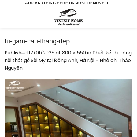
Skip
ADD ANYTHING HERE OR JUST REMOVE IT...
to
0
content
tu-gam-cau-thang-dep
Published
17/01/2025
at
800 × 550
in
Thiết kế thi công
nội thất gỗ Sồi Mỹ tại Đông Anh, Hà Nội – Nhà chị Thảo
Nguyên