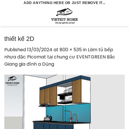
Skip
ADD ANYTHING HERE OR JUST REMOVE IT...
to
0
content
thiết kế 2D
Published
13/03/2024
at
800 × 535
in
Làm tủ bếp
nhựa đặc Picomat tại chung cư EVENTGREEN Bắc
Giang gia đình a Dũng