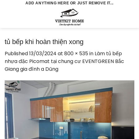
Skip
ADD ANYTHING HERE OR JUST REMOVE IT...
to
0
content
tủ bếp khi hoàn thiện xong
Published
13/03/2024
at
800 × 535
in
Làm tủ bếp
nhựa đặc Picomat tại chung cư EVENTGREEN Bắc
Giang gia đình a Dũng