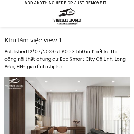
Skip
ADD ANYTHING HERE OR JUST REMOVE IT...
to
0
content
Khu làm việc view 1
Published
12/07/2023
at
800 × 550
in
Thiết kế thi
công nội thất chung cư Eco Smart City Cổ Linh, Long
Biên, HN- gia đình chị Lan